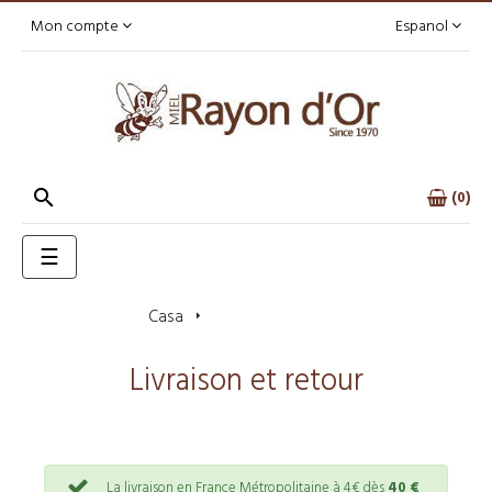
Mon compte
Espanol

0
Toggle
☰
navigation
Casa
Livraison et retour
Livraison et retour
La livraison en France Métropolitaine à 4€ dès
40 €