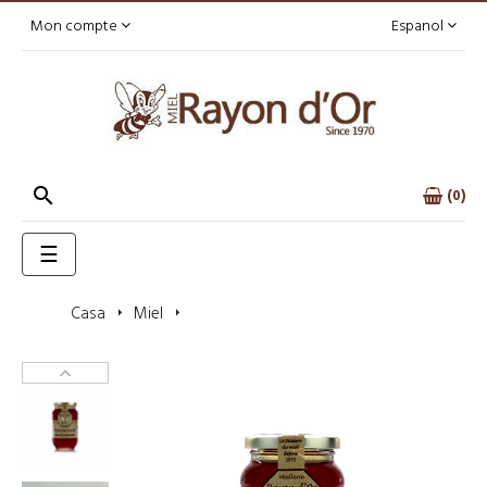
Mon compte
Espanol

0
Toggle
☰
navigation
Casa
Miel
Miel de forêt des Pyrénées350g