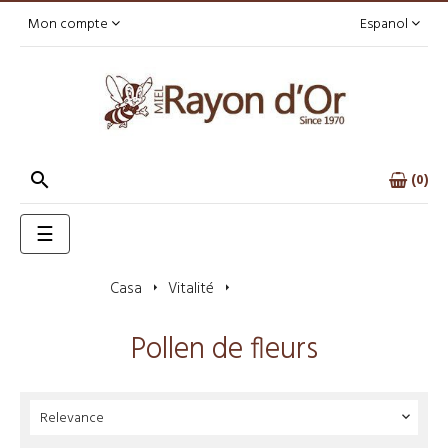
Mon compte
Espanol

0
Toggle
☰
navigation
Casa
Vitalité
Pollen de fleurs
Pollen de fleurs
Relevance
