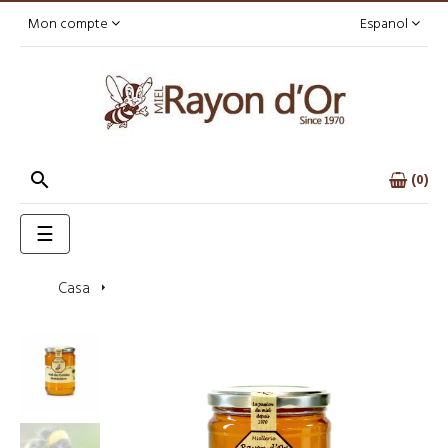
Mon compte
Espanol

0
Toggle
☰
navigation
Casa
Miel de rhododendron des Pyrénées 750g