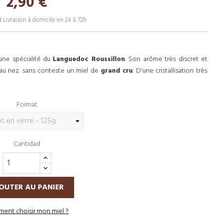
2,90 €
d
Livraison à domicile en 24 à 72h
une spécialité du
Languedoc Roussillon
. Son arôme très discret et
au nez. sans conteste un miel de
grand cru
. D'une cristallisation très
Format
Cantidad
OUTER AU PANIER
ent choisir mon miel ?