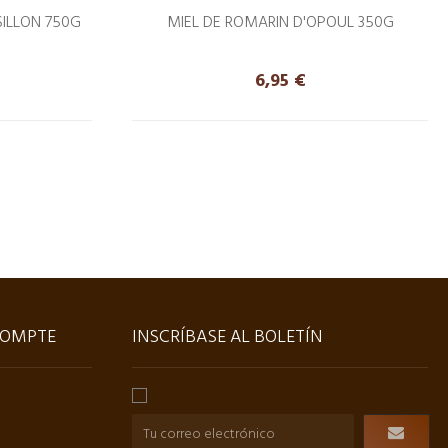
SILLON 750G
MIEL DE ROMARIN D'OPOUL 350G
Precio
6,95 €
OMPTE
INSCRÍBASE AL BOLETÍN