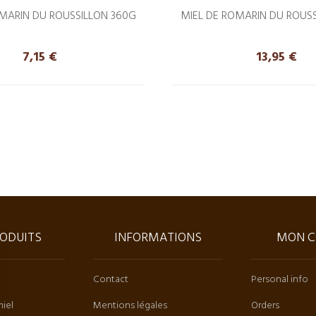
MARIN DU ROUSSILLON 360G
MIEL DE ROMARIN DU ROUS
Precio
Precio
7,15 €
13,95 €
ODUITS
INFORMATIONS
MON C
Contact
Personal info
miel
Mentions légales
Orders