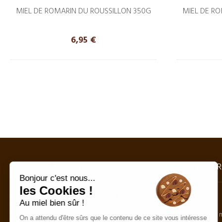
MIEL DE ROMARIN DU ROUSSILLON 350G
MIEL DE RO
Precio
6,95 €
MIEL RAYON D'OR
NOS PR
Bonjour c'est nous...
les Cookies !
Entre Pyrénées et Méditerranée, au cœur d'un
Miel
Au miel bien sûr !
formidable terroir d'apiculture grâce à une très
grande diversité florale . La miellerie Rayon d'Or à
Spécialités au 
On a attendu d'être sûrs que le contenu de ce site vous intéresse
été fondée il y a un demi siècle.