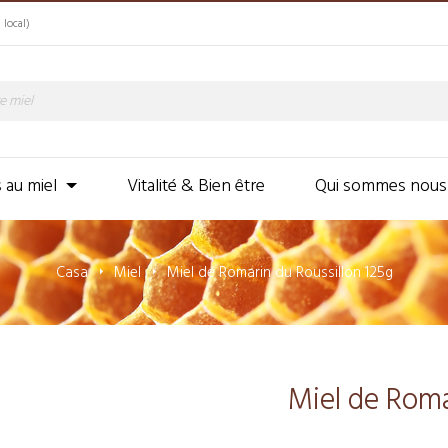
 local)
s au miel
Vitalité & Bien être
Qui sommes nous
Casa
Miel
Miel de Romarin du Roussillon 125g
Miel de Roma