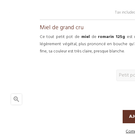
Tax include
Miel de grand cru
Ce tout petit pot de
miel
de
romarin 125g
est 
légèrement végétal, plus prononcé en bouche qu'
fine, sa couleur est très claire, presque blanche.

AJ
Comm