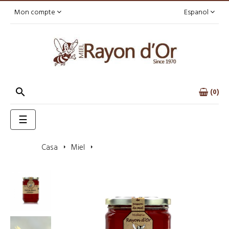
Mon compte
Espanol

0
Toggle
☰
navigation
Casa
Miel
Miel de fleurs catalan 750g