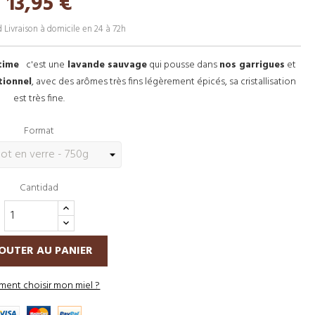
13,95 €
d
Livraison à domicile en 24 à 72h
itime
c'est une
lavande sauvage
qui pousse dans
nos garrigues
et
tionnel
, avec des arômes très fins légèrement épicés, sa cristallisation
est très fine.
Format
Cantidad
OUTER AU PANIER
ent choisir mon miel ?