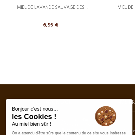
MIEL DE LAVANDE SAUVAGE DES
MIEL DE
GARRIGUES DU ROUSSILLON 350G
Precio
6,95 €
MIEL RAYON D'OR
NOS PR
Bonjour c'est nous...
les Cookies !
Entre Pyrénées et Méditerranée, au cœur d'un
Miel
Au miel bien sûr !
formidable terroir d'apiculture grâce à une très
grande diversité florale . La miellerie Rayon d'Or à
Spécialités au 
On a attendu d'être sûrs que le contenu de ce site vous intéresse