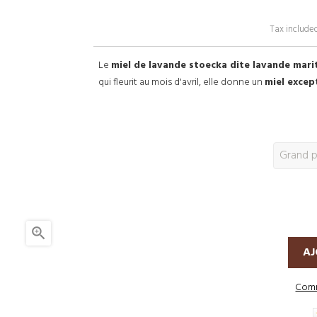
Tax include
Le
miel de lavande stoecka dite lavande mar
qui fleurit au mois d'avril, elle donne un
miel excep

AJ
Comm