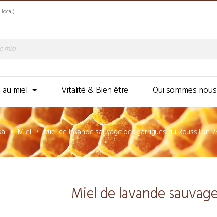
 local)
s au miel
Vitalité & Bien être
Qui sommes nous
sa
Miel
Miel de lavande sauvage des garrigues du Roussillon 
Miel de lavande sauvage