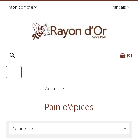
Mon compte
Français

0
Basculer
☰
la
navigation
Accueil
Pain d'épices
Pain d'épices
Pertinence
