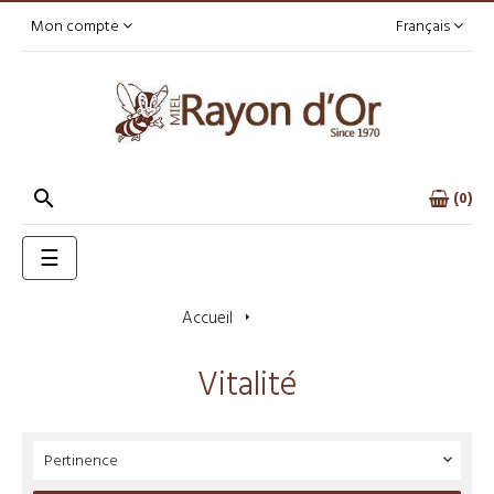
Mon compte
Français

0
Basculer
☰
la
navigation
Accueil
Vitalité
Vitalité
Pertinence
