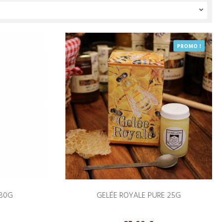

PROMO !
180G
GELÉE ROYALE PURE 25G