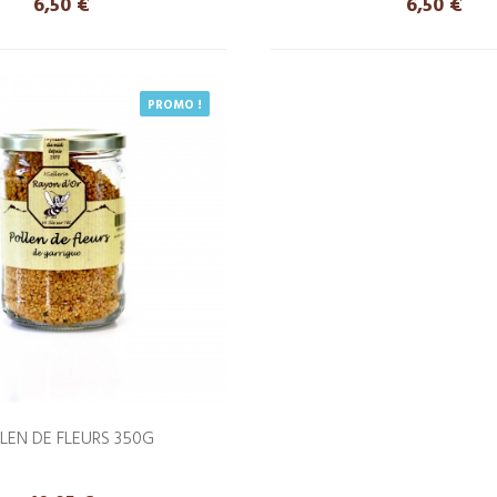
Prix
Prix
6,50 €
6,50 €
PROMO !
LEN DE FLEURS 350G