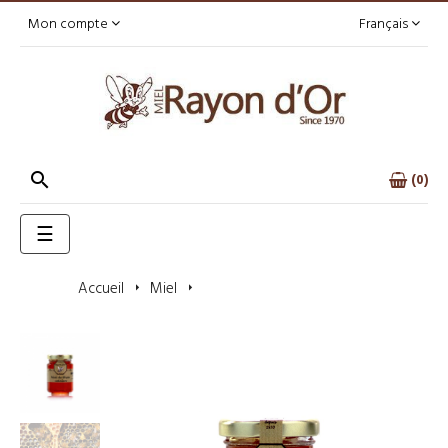
Mon compte
Français

0
Basculer
☰
la
navigation
Accueil
Miel
Miel de thym catalan 125g