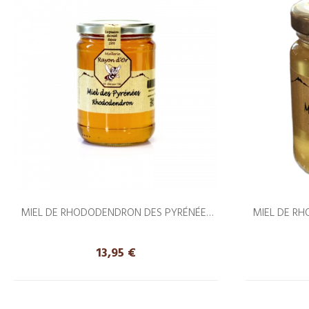
MIEL DE RHODODENDRON DES PYRÉNÉES
MIEL DE R
750G
Prix
13,95 €