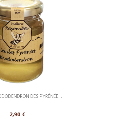
HODODENDRON DES PYRÉNÉES
125G
Prix
2,90 €