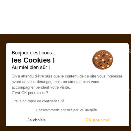
MIEL RAYON D'OR
NOS PR
Bonjour c'est nous...
les Cookies !
Au miel bien sûr !
Entre Pyrénées et Méditerranée, au cœur d'un
Miels
formidable terroir d'apiculture grâce à une très
On a attendu d'être sûrs que le contenu de ce site vous intéresse
grande diversité florale . La miellerie Rayon d'Or à
Spécialités
avant de vous déranger, mais on aimerait bien vous
été fondée il y a un demi siècle.
accompagner pendant votre visite...
Vitalité et Bien
Boutique Rayon d'Or
C'est OK pour vous ?
2, chemin de la regleille
Lire la politique de confidentialité
66130 Ille sur Têt (France)
(+33)
06 83 58 90 37
Consentements certifiés par
Je choisis
OK pour moi
Axeptio consent
Plateforme de Gestion du Consentement : Personnalisez vos Optio