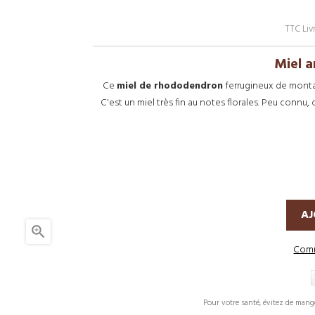
TTC
Liv
Miel 
Ce
miel de rhododendron
ferrugineux de montag
C'est un miel très fin au notes florales. Peu connu, c
AJ

Comm
Pour votre santé, évitez de mang