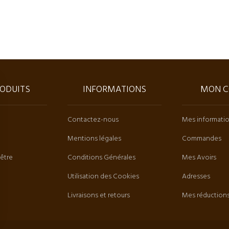
ODUITS
INFORMATIONS
MON C
Contactez-nous
Mes informati
Mentions légales
Commandes
 être
Conditions Générales
Mes Avoirs
Utilisation des Cookies
Adresses
Livraisons et retours
Mes réduction
ns