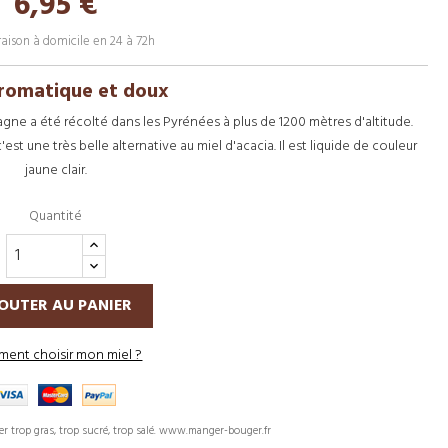
6,95 €
raison à domicile en 24 à 72h
aromatique et doux
ne a été récolté dans les Pyrénées à plus de 1200 mètres d'altitude.
'est une très belle alternative au miel d'acacia. Il est liquide de couleur
jaune clair.
Quantité
OUTER AU PANIER
ent choisir mon miel ?
er trop gras, trop sucré, trop salé. www.manger-bouger.fr