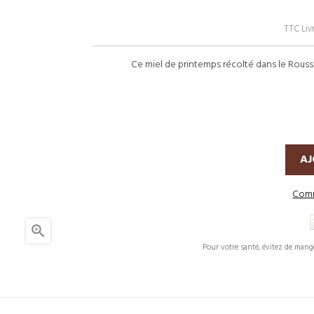
TTC
Liv
Ce miel de printemps récolté dans le Roussi
AJ
Comm

Pour votre santé, évitez de mang