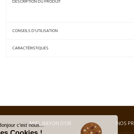
DESCRIPTION DU PRODUIT
CONSEILS D'UTILISATION
CARACTÉRISTIQUES
MIEL RAYON D'OR
NOS PR
Bonjour c'est nous...
les Cookies !