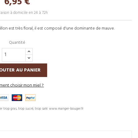
6,95 €
raison à domicile en 24 à 72h
llon est très floral, il est composé d'une dominante de mauve.
Quantité
OUTER AU PANIER
ent choisir mon miel ?
er trop gras, trop sucré, trop salé. www.manger-bouger.fr