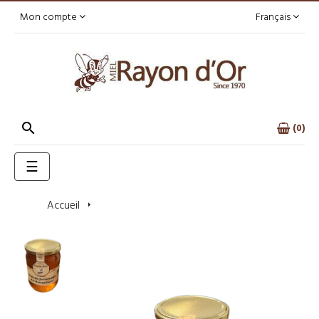
Mon compte
Français

0
Basculer
☰
la
navigation
Accueil
Miel de printemps du Roussillon 750g