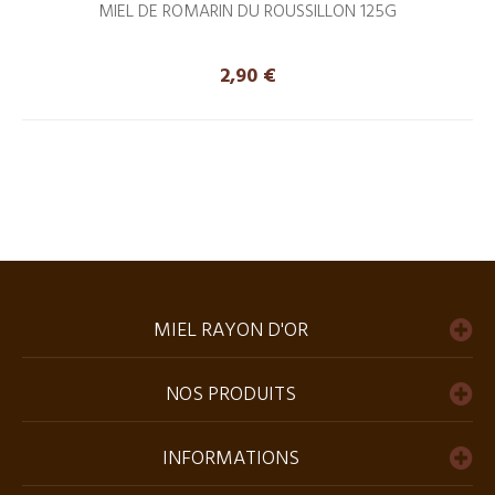
MIEL DE ROMARIN DU ROUSSILLON 125G
Prix
2,90 €
MIEL RAYON D'OR
NOS PRODUITS
INFORMATIONS