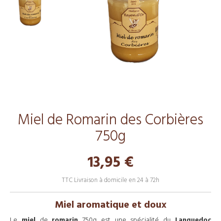
Miel de Romarin des Corbières
750g
13,95 €
TTC
Livraison à domicile en 24 à 72h
Miel aromatique et doux
Le
miel
de
romarin
750g est une spécialité du
Languedoc