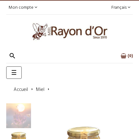
Mon compte
Français

0
Basculer
☰
la
navigation
Accueil
Miel
Miel de Romarin des Corbières 750g