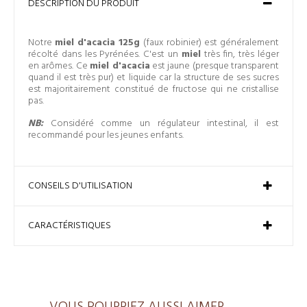
DESCRIPTION DU PRODUIT
Notre
miel d'acacia 125g
(faux robinier) est généralement
récolté dans les Pyrénées. C'est un
miel
très fin, très léger
en arômes. Ce
miel d'acacia
est jaune (presque transparent
quand il est très pur) et liquide car la structure de ses sucres
est majoritairement constitué de fructose qui ne cristallise
pas.
NB:
Considéré comme un régulateur intestinal, il est
recommandé pour les jeunes enfants.
CONSEILS D'UTILISATION
CARACTÉRISTIQUES
VOUS POURRIEZ AUSSI AIMER