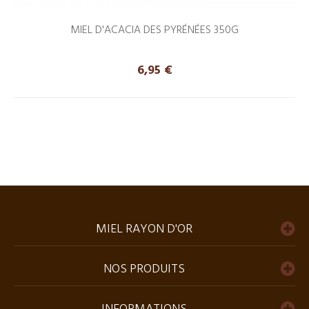
MIEL D'ACACIA DES PYRÉNÉES 350G
Prix
6,95 €
MIEL RAYON D'OR
NOS PRODUITS