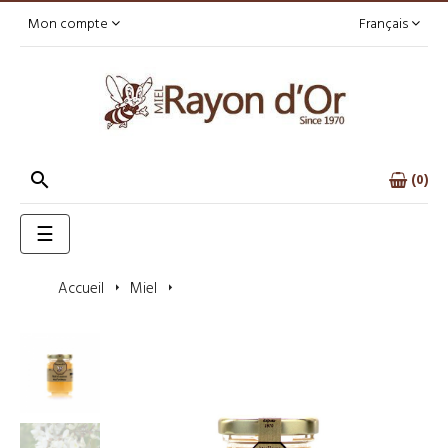
Mon compte
Français

0
Basculer
☰
la
navigation
Accueil
Miel
Miel d'acacia des Pyrénées 125g