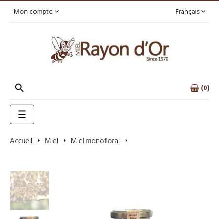
Mon compte
Français

0
Basculer
☰
la
navigation
Accueil
Miel
Miel monofloral
Miel de lavandin catalan
350g